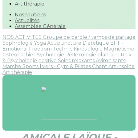
Art thérapie
Nos soutiens
Actualités
Assemblée Générale
NOS ACTIVITES
Groupe de parole / temps de partage
Sophrologie
Yoga
Acupuncture
Diététique
EFT -
Emotional Freedom Technic
Kinésiologie
Magnétisme
Ostéopathie
Psychologie
Réflexologie plantaire
Reiki
& Psychologie positive
Soins relaxants
Aviron santé
Marche
Sports loisirs - Gym & Pilates
Chant
Art insolite
Art thérapie
AMICALE LAÏQUE -