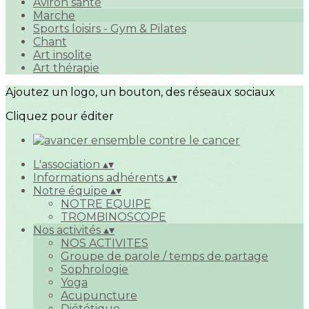
Aviron santé
Marche
Sports loisirs - Gym & Pilates
Chant
Art insolite
Art thérapie
Ajoutez un logo, un bouton, des réseaux sociaux
Cliquez pour éditer
L'association
▴
▾
Informations adhérents
▴
▾
Notre équipe
▴
▾
NOTRE EQUIPE
TROMBINOSCOPE
Nos activités
▴
▾
NOS ACTIVITES
Groupe de parole / temps de partage
Sophrologie
Yoga
Acupuncture
Diététique