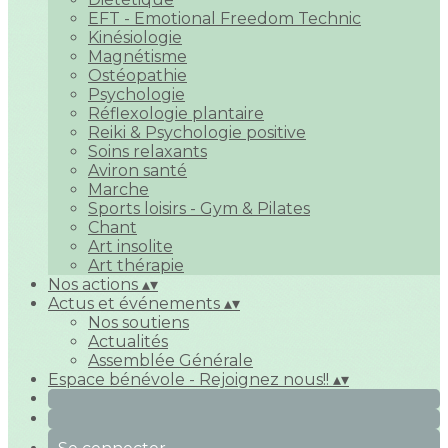
EFT - Emotional Freedom Technic
Kinésiologie
Magnétisme
Ostéopathie
Psychologie
Réflexologie plantaire
Reiki & Psychologie positive
Soins relaxants
Aviron santé
Marche
Sports loisirs - Gym & Pilates
Chant
Art insolite
Art thérapie
Nos actions
▴
▾
Actus et événements
▴
▾
Nos soutiens
Actualités
Assemblée Générale
Espace bénévole - Rejoignez nous!!
▴
▾