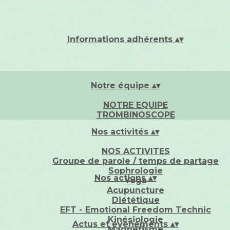
Informations adhérents
▴
▾
Notre équipe
▴
▾
NOTRE EQUIPE
TROMBINOSCOPE
Nos activités
▴
▾
NOS ACTIVITES
Groupe de parole / temps de partage
Sophrologie
Nos actions
▴
▾
Yoga
Acupuncture
Diététique
EFT - Emotional Freedom Technic
Kinésiologie
Actus et événements
▴
▾
Magnétisme