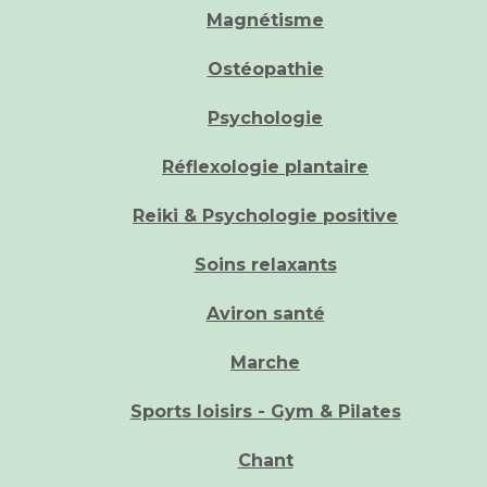
Magnétisme
Ostéopathie
Psychologie
Réflexologie plantaire
Reiki & Psychologie positive
Soins relaxants
Aviron santé
Marche
Sports loisirs - Gym & Pilates
Chant