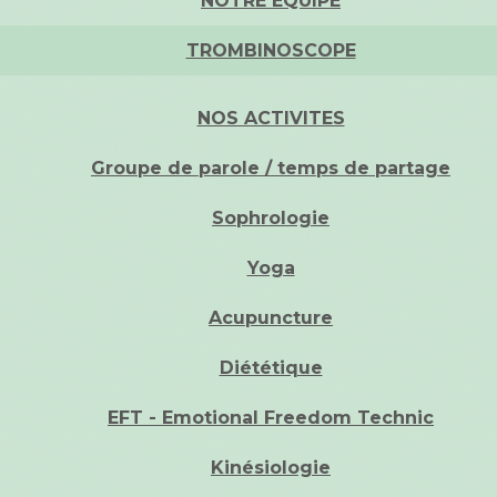
NOTRE EQUIPE
TROMBINOSCOPE
NOS ACTIVITES
Groupe de parole / temps de partage
Sophrologie
Yoga
Acupuncture
Diététique
EFT - Emotional Freedom Technic
Kinésiologie