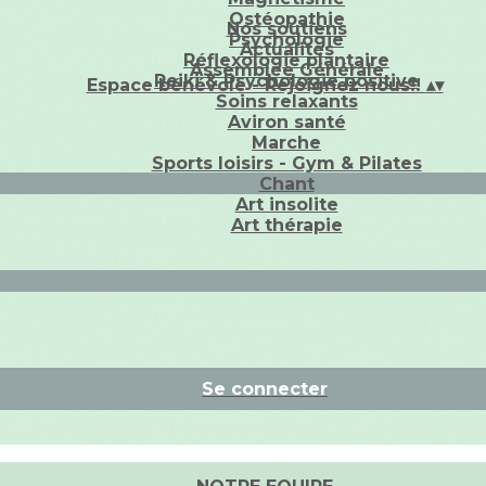
Ostéopathie
Nos soutiens
Psychologie
Actualités
Réflexologie plantaire
Assemblée Générale
Reiki & Psychologie positive
Espace bénévole - Rejoignez nous!!
▴
▾
Soins relaxants
Aviron santé
Marche
Sports loisirs - Gym & Pilates
Chant
Art insolite
Art thérapie
Se connecter