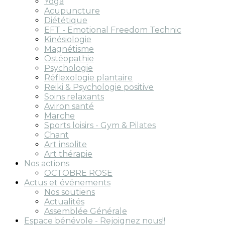
Yoga
Acupuncture
Diététique
EFT - Emotional Freedom Technic
Kinésiologie
Magnétisme
Ostéopathie
Psychologie
Réflexologie plantaire
Reiki & Psychologie positive
Soins relaxants
Aviron santé
Marche
Sports loisirs - Gym & Pilates
Chant
Art insolite
Art thérapie
Nos actions
OCTOBRE ROSE
Actus et événements
Nos soutiens
Actualités
Assemblée Générale
Espace bénévole - Rejoignez nous!!