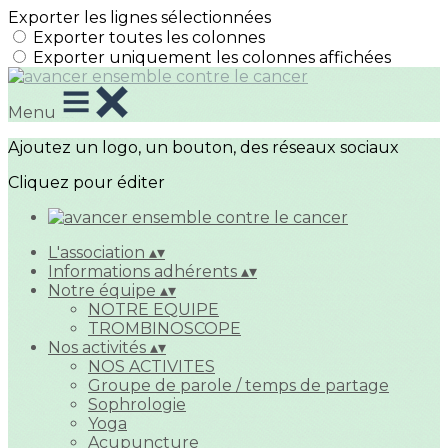
Exporter les lignes sélectionnées
Exporter toutes les colonnes
Exporter uniquement les colonnes affichées
Menu
Ajoutez un logo, un bouton, des réseaux sociaux
Cliquez pour éditer
L'association
▴
▾
Informations adhérents
▴
▾
Notre équipe
▴
▾
NOTRE EQUIPE
TROMBINOSCOPE
Nos activités
▴
▾
NOS ACTIVITES
Groupe de parole / temps de partage
Sophrologie
Yoga
Acupuncture