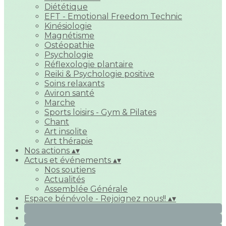
Diététique
EFT - Emotional Freedom Technic
Kinésiologie
Magnétisme
Ostéopathie
Psychologie
Réflexologie plantaire
Reiki & Psychologie positive
Soins relaxants
Aviron santé
Marche
Sports loisirs - Gym & Pilates
Chant
Art insolite
Art thérapie
Nos actions
▴
▾
Actus et événements
▴
▾
Nos soutiens
Actualités
Assemblée Générale
Espace bénévole - Rejoignez nous!!
▴
▾