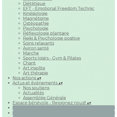
Diététique
EFT - Emotional Freedom Technic
Kinésiologie
Magnétisme
Ostéopathie
Psychologie
Réflexologie plantaire
Reiki & Psychologie positive
Soins relaxants
Aviron santé
Marche
Sports loisirs - Gym & Pilates
Chant
Art insolite
Art thérapie
Nos actions
▴
▾
Actus et événements
▴
▾
Nos soutiens
Actualités
Assemblée Générale
Espace bénévole - Rejoignez nous!!
▴
▾