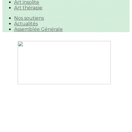
Art insolite
Art thérapie
Nos soutiens
Actualités
Assemblée Générale