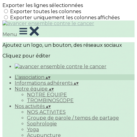
Exporter les lignes sélectionnées
Exporter toutes les colonnes
Exporter uniquement les colonnes affichées
Menu
Ajoutez un logo, un bouton, des réseaux sociaux
Cliquez pour éditer
L'association
▴
▾
Informations adhérents
▴
▾
Notre équipe
▴
▾
NOTRE EQUIPE
TROMBINOSCOPE
Nos activités
▴
▾
NOS ACTIVITES
Groupe de parole / temps de partage
Sophrologie
Yoga
Acupuncture