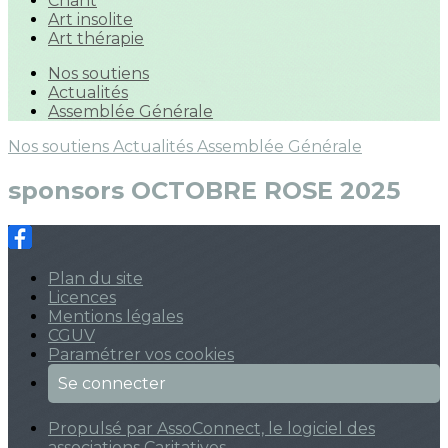
Chant
Art insolite
Art thérapie
Nos soutiens
Actualités
Assemblée Générale
Nos soutiens
Actualités
Assemblée Générale
sponsors OCTOBRE ROSE 2025
Plan du site
Licences
Mentions légales
CGUV
Paramétrer vos cookies
Se connecter
Propulsé par AssoConnect, le logiciel des
associations Caritatives