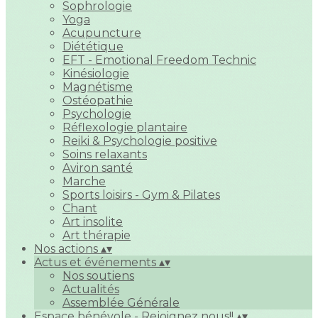
Sophrologie
Yoga
Acupuncture
Diététique
EFT - Emotional Freedom Technic
Kinésiologie
Magnétisme
Ostéopathie
Psychologie
Réflexologie plantaire
Reiki & Psychologie positive
Soins relaxants
Aviron santé
Marche
Sports loisirs - Gym & Pilates
Chant
Art insolite
Art thérapie
Nos actions
▴
▾
Actus et événements
▴
▾
Nos soutiens
Actualités
Assemblée Générale
Espace bénévole - Rejoignez nous!!
▴
▾