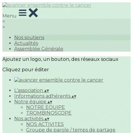
Menu
<
>
Nos soutiens
Actualités
Assemblée Générale
Ajoutez un logo, un bouton, des réseaux sociaux
Cliquez pour éditer
L'association
▴
▾
Informations adhérents
▴
▾
Notre équipe
▴
▾
NOTRE EQUIPE
TROMBINOSCOPE
Nos activités
▴
▾
NOS ACTIVITES
Groupe de parole / temps de partage