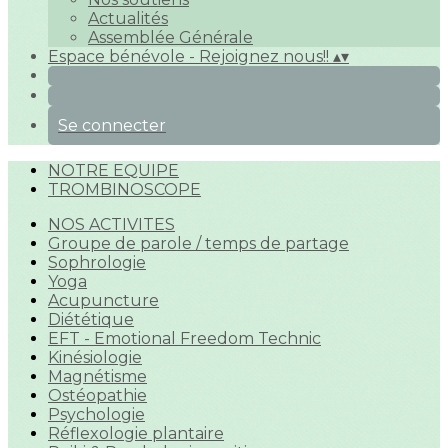
Actualités
Assemblée Générale
Espace bénévole - Rejoignez nous!!
▴
▾
Se connecter
NOTRE EQUIPE
TROMBINOSCOPE
NOS ACTIVITES
Groupe de parole / temps de partage
Sophrologie
Yoga
Acupuncture
Diététique
EFT - Emotional Freedom Technic
Kinésiologie
Magnétisme
Ostéopathie
Psychologie
Réflexologie plantaire