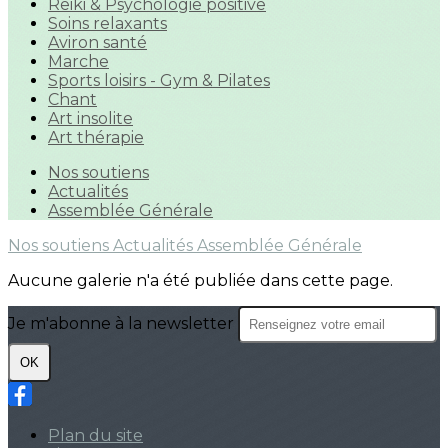
Reiki & Psychologie positive
Soins relaxants
Aviron santé
Marche
Sports loisirs - Gym & Pilates
Chant
Art insolite
Art thérapie
Nos soutiens
Actualités
Assemblée Générale
Nos soutiens
Actualités
Assemblée Générale
Aucune galerie n'a été publiée dans cette page.
Je m'abonne à la newsletter
OK
Plan du site