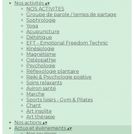
Nos activités
▴
▾
NOS ACTIVITES
Groupe de parole / temps de partage
Sophrologie
Yoga
Acupuncture
Diététique
EFT - Emotional Freedom Technic
Kinésiologie
Magnétisme
Ostéopathie
Psychologie
Réflexologie plantaire
Reiki & Psychologie positive
Soins relaxants
Aviron santé
Marche
Sports loisirs - Gym & Pilates
Chant
Art insolite
Art thérapie
Nos actions
▴
▾
Actus et événements
▴
▾
Nos soutiens